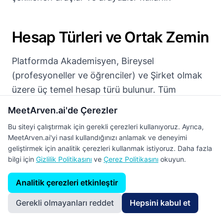
Hesap Türleri ve Ortak Zemin
Platformda Akademisyen, Bireysel
(profesyoneller ve öğrenciler) ve Şirket olmak
üzere üç temel hesap türü bulunur. Tüm
kullanıcılar ortak akış üzerinden üç farklı
MeetArven.ai'de Çerezler
kategoride paylaşım yapabilir.
Bu siteyi çalıştırmak için gerekli çerezleri kullanıyoruz. Ayrıca,
MeetArven.ai'yi nasıl kullandığınızı anlamak ve deneyimi
Standart Paylaşımlar
:
Görüş, deneyim,
geliştirmek için analitik çerezleri kullanmak istiyoruz. Daha fazla
fotoğraf ve video içeren genel paylaşımlar.
bilgi için
Gizlilik Politikasını
ve
Çerez Politikasını
okuyun.
Analitik çerezleri etkinleştir
Yayın Paylaşımları
:
Makale, kitap, kitap bölümü
ve bildiriler. DOI numarası girildiğinde künye
Gerekli olmayanları reddet
Hepsini kabul et
bilgileri, dergi adı, indeks ve çeyreklik verileri