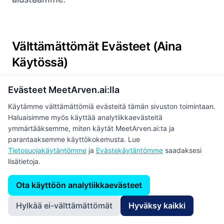
Välttämättömät Evästeet (Aina
Käytössä)
Nämä evästeet ovat välttämättömiä alustan
Evästeet MeetArven.ai:lla
toiminnan kannalta: todennus, turvallisuus,
Käytämme välttämättömiä evästeitä tämän sivuston toimintaan.
asetukset, kuorman tasaus. Et voi poistaa näitä
Haluaisimme myös käyttää analytiikkaevästeitä
ymmärtääksemme, miten käytät MeetArven.ai:ta ja
käytöstä.
parantaaksemme käyttökokemusta. Lue
Tietosuojakäytäntömme
ja
Evästekäytäntömme
saadaksesi
lisätietoja.
Analytiikkaevästeet (Valinnaiset)
Ota käyttöön analytiikkaevästeet
Käytämme Google Analyticsiä
Hylkää ei-välttämättömät
Hyväksy kaikki
analysoidaksemme liikennettä ja