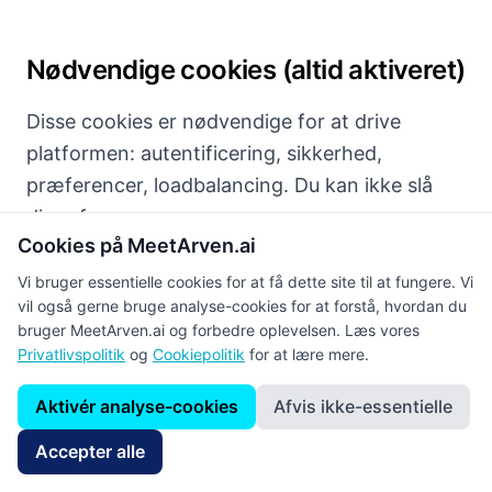
Nødvendige cookies (altid aktiveret)
Disse cookies er nødvendige for at drive
platformen: autentificering, sikkerhed,
præferencer, loadbalancing. Du kan ikke slå
disse fra.
Cookies på MeetArven.ai
Vi bruger essentielle cookies for at få dette site til at fungere. Vi
vil også gerne bruge analyse-cookies for at forstå, hvordan du
Analysecookies (valgfri)
bruger MeetArven.ai og forbedre oplevelsen. Læs vores
Privatlivspolitik
og
Cookiepolitik
for at lære mere.
Vi bruger Google Analytics til at analysere
trafik og interaktioner. Disse cookies er valgfri
Aktivér analyse-cookies
Afvis ikke-essentielle
og kræver dit udtrykkelige samtykke.
Accepter alle
Aktivér analysecookies (Google Analytics)