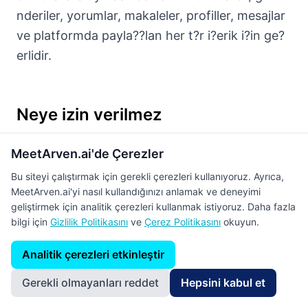
nderiler, yorumlar, makaleler, profiller, mesajlar
ve platformda payla??lan her t?r i?erik i?in ge?
erlidir.
Neye izin verilmez
MeetArven ?zerinde a?a??daki i?erik ve davran??lara
MeetArven.ai'de Çerezler
izin verilmez:
Bu siteyi çalıştırmak için gerekli çerezleri kullanıyoruz. Ayrıca,
MeetArven.ai'yi nasıl kullandığınızı anlamak ve deneyimi
Spam ve yan?lt?c? i?erik
geliştirmek için analitik çerezleri kullanmak istiyoruz. Daha fazla
bilgi için
Gizlilik Politikasını
ve
Çerez Politikasını
okuyun.
Tekrarlayan, aldat?c? veya istenmeyen tan?t?m
i?erikleri, sahte etkile?im ve doland?r?c?l?k.
Analitik çerezleri etkinleştir
Gerekli olmayanları reddet
Hepsini kabul et
Taciz ve zorbal?k