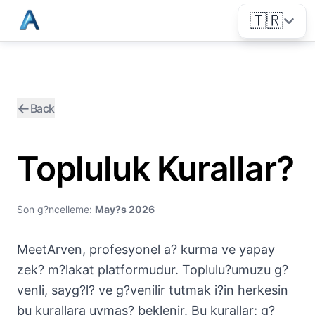
🇹🇷
←
Back
Topluluk Kurallar?
Son g?ncelleme:
May?s 2026
MeetArven, profesyonel a? kurma ve yapay
zek? m?lakat platformudur. Toplulu?umuzu g?
venli, sayg?l? ve g?venilir tutmak i?in herkesin
bu kurallara uymas? beklenir. Bu kurallar; g?