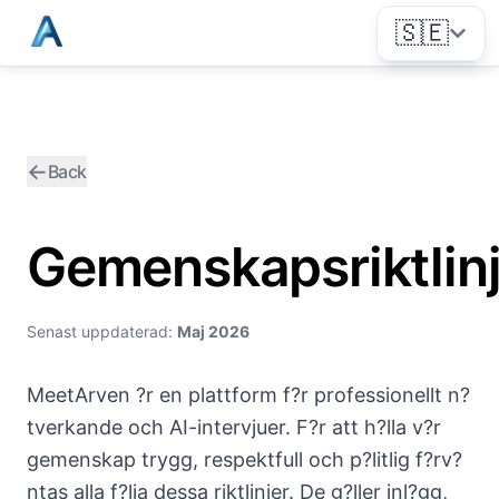
🇸🇪
←
Back
Gemenskapsriktlinj
Senast uppdaterad:
Maj 2026
MeetArven ?r en plattform f?r professionellt n?
tverkande och AI-intervjuer. F?r att h?lla v?r
gemenskap trygg, respektfull och p?litlig f?rv?
ntas alla f?lja dessa riktlinjer. De g?ller inl?gg,