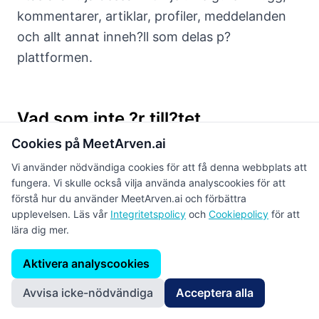
kommentarer, artiklar, profiler, meddelanden
och allt annat inneh?ll som delas p?
plattformen.
Vad som inte ?r till?tet
Cookies på MeetArven.ai
F?ljande inneh?ll och beteende ?r inte till?tet p?
Vi använder nödvändiga cookies för att få denna webbplats att
MeetArven:
fungera. Vi skulle också vilja använda analyscookies för att
förstå hur du använder MeetArven.ai och förbättra
Spam och vilseledande inneh?ll
upplevelsen. Läs vår
Integritetspolicy
och
Cookiepolicy
för att
lära dig mer.
Upprepat, vilseledande eller o?nskat
reklaminneh?ll, falskt engagemang och bedr?
Aktivera analyscookies
gerier.
Avvisa icke-nödvändiga
Acceptera alla