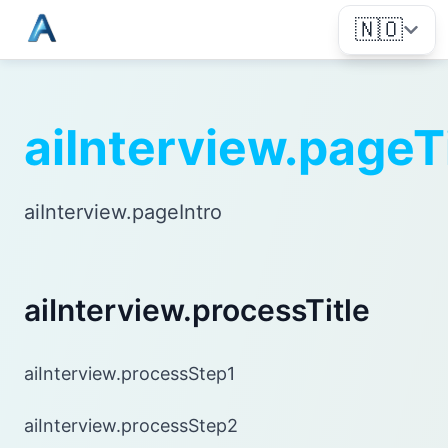
🇳🇴
aiInterview.pageT
aiInterview.pageIntro
aiInterview.processTitle
aiInterview.processStep1
aiInterview.processStep2