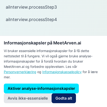
aiInterview.processStep3
aiInterview.processStep4
Informasjonskapsler på MeetArven.ai
Vi bruker essensielle informasjonskapsler for å få dette
Intervjumotor
Beta Forhåndsvisning
nettstedet til å fungere. Vi vil også gjerne bruke analyse-
informasjonskapsler for å forstå hvordan du bruker
Strukturert, bevissthetsbevisst, AI-drevet
MeetArven.ai og forbedre opplevelsen. Les vår
intervjusimulering – designet for å standardisere
Personvernerklæring
og
Informasjonskapselpolicy
for å lære
evaluering og forbedre kandidatopplevelsen.
mer.
Sanntidssimulering
Aktiver analyse-informasjonskapsler
Adaptive spørsmål og oppfølgingsspørsmål, basert
Avvis ikke-essensielle
Godta alt
på rollekompetansesignaler.