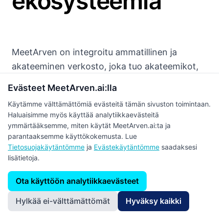
ekosysteemiä
MeetArven on integroitu ammatillinen ja
akateeminen verkosto, joka tuo akateemikot,
ammattilaiset, opiskelijat ja yritykset saman
Evästeet MeetArven.ai:lla
katon alle. Yhdistämme ammatillisen
Käytämme välttämättömiä evästeitä tämän sivuston toimintaan.
verkostoitumisen, akateemisen yhteistyön ja
Haluaisimme myös käyttää analytiikkaevästeitä
jäsennellyn rekrytoinnin yhteen paikkaan.
ymmärtääksemme, miten käytät MeetArven.ai:ta ja
parantaaksemme käyttökokemusta. Lue
Tietosuojakäytäntömme
ja
Evästekäytäntömme
saadaksesi
lisätietoja.
Lähestymistapamme
Ota käyttöön analytiikkaevästeet
Uskomme, että eri alojen tiedon ja kokemuksen
tulisi elää rinnakkain ja vahvistaa toisiaan.
Hylkää ei-välttämättömät
Hyväksy kaikki
Tuomalla yhteen akateemisen syvyyden,