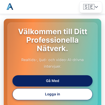
🇸🇪
Välkommen till Ditt
Professionella
Nätverk.
Realtids-, ljud- och video-AI-drivna
intervjuer.
Gå Med
Logga in