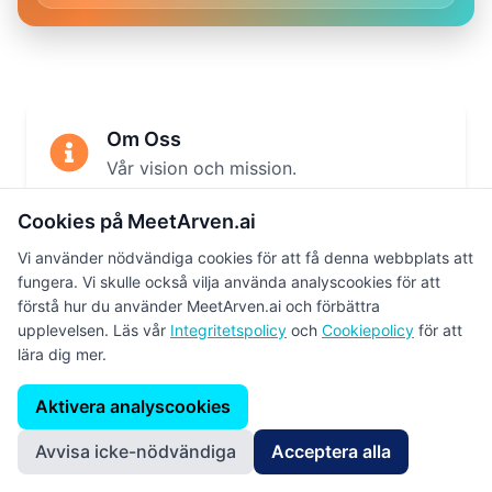
Om Oss
Vår vision och mission.
Cookies på MeetArven.ai
Vi använder nödvändiga cookies för att få denna webbplats att
Hur Det Fungerar
fungera. Vi skulle också vilja använda analyscookies för att
Steg-för-steg-förklaring.
förstå hur du använder MeetArven.ai och förbättra
upplevelsen. Läs vår
Integritetspolicy
och
Cookiepolicy
för att
lära dig mer.
Vårt Team
Aktivera analyscookies
Möt teamet bakom plattformen.
Avvisa icke-nödvändiga
Acceptera alla